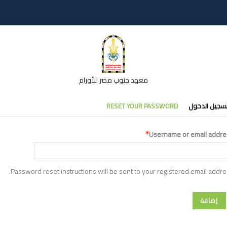
معهد جنوب مصر للأورام
تبويبات
سجيل الدخول
RESET YOUR PASSWORD
أساسية
Username or email addre
Password reset instructions will be sent to your registered email addre