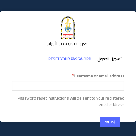
تجاوز
إلى
المحتوى
الرئيسي
معهد جنوب مصر للأورام
التبويبات
تسجيل الدخول
RESET YOUR PASSWORD
الأساسية
Username or email address
Password reset instructions will be sent to your registered
email address.