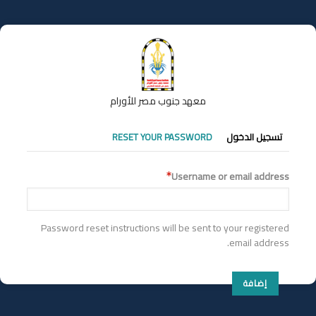
تجاوز
إلى
المحتوى
الرئيسي
معهد جنوب مصر للأورام
التبويبات
تسجيل الدخول
RESET YOUR PASSWORD
الأساسية
Username or email address
Password reset instructions will be sent to your registered
email address.