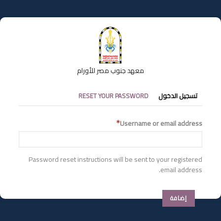
تجاوز
إلى
المحتوى
الرئيسي
معهد جنوب مصر للأورام
التبويبات
تسجيل الدخول
RESET YOUR PASSWORD
الأساسية
Username or email address
Password reset instructions will be sent to your registered
email address.