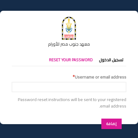
تجاوز
إلى
المحتوى
الرئيسي
معهد جنوب مصر للأورام
التبويبات
تسجيل الدخول
RESET YOUR PASSWORD
الأساسية
Username or email address
Password reset instructions will be sent to your registered
email address.