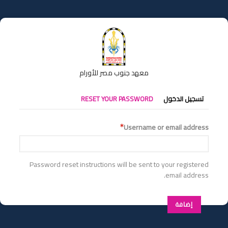
تجاوز
إلى
المحتوى
الرئيسي
معهد جنوب مصر للأورام
التبويبات
تسجيل الدخول
RESET YOUR PASSWORD
الأساسية
Username or email address
Password reset instructions will be sent to your registered
email address.