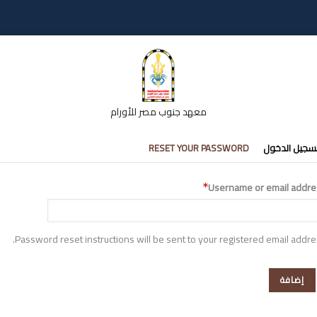
معهد جنوب مصر للأورام
تبويبات
سجيل الدخول
RESET YOUR PASSWORD
أساسية
Username or email addre
Password reset instructions will be sent to your registered email addre