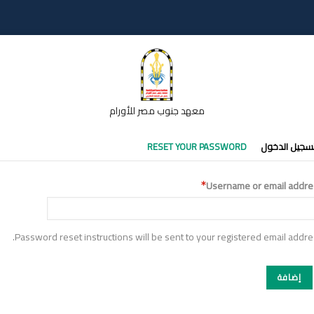
معهد جنوب مصر للأورام
تبويبات
سجيل الدخول
RESET YOUR PASSWORD
أساسية
Username or email addre
Password reset instructions will be sent to your registered email addre