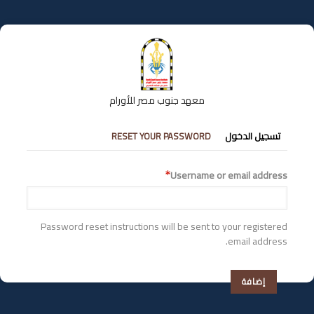
تجاوز
إلى
المحتوى
الرئيسي
معهد جنوب مصر للأورام
التبويبات
تسجيل الدخول
RESET YOUR PASSWORD
الأساسية
Username or email address
Password reset instructions will be sent to your registered
email address.