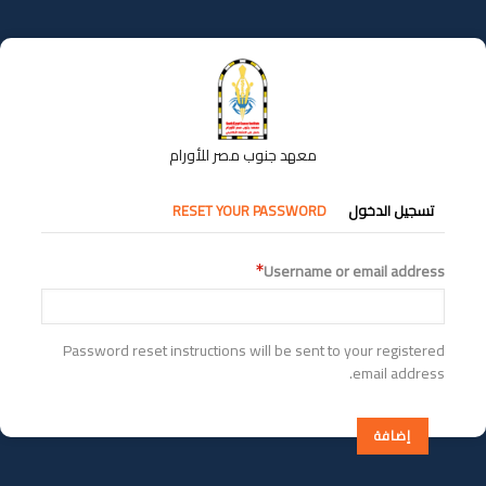
تجاوز
إلى
المحتوى
الرئيسي
معهد جنوب مصر للأورام
التبويبات
تسجيل الدخول
RESET YOUR PASSWORD
الأساسية
Username or email address
Password reset instructions will be sent to your registered
email address.