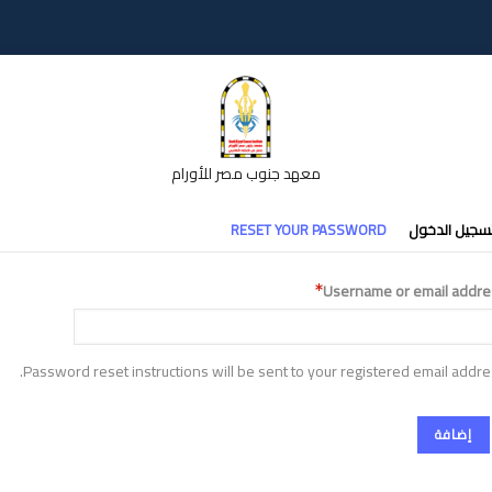
معهد جنوب مصر للأورام
تبويبات
سجيل الدخول
RESET YOUR PASSWORD
أساسية
Username or email addre
Password reset instructions will be sent to your registered email addre