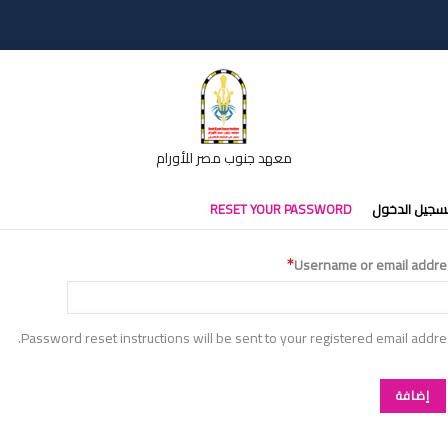
معهد جنوب مصر للأورام
تبويبات
سجيل الدخول
RESET YOUR PASSWORD
أساسية
Username or email addre
Password reset instructions will be sent to your registered email addre