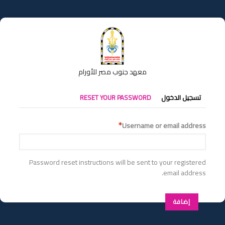
تجاوز
إلى
المحتوى
الرئيسي
معهد جنوب مصر للأورام
التبويبات
تسجيل الدخول
RESET YOUR PASSWORD
الأساسية
Username or email address
Password reset instructions will be sent to your registered
email address.