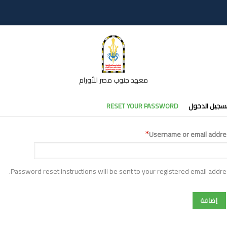
معهد جنوب مصر للأورام
تبويبات
سجيل الدخول
RESET YOUR PASSWORD
أساسية
Username or email addre
Password reset instructions will be sent to your registered email addre