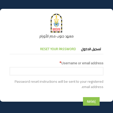
تجاوز
إلى
المحتوى
الرئيسي
معهد جنوب مصر للأورام
التبويبات
تسجيل الدخول
RESET YOUR PASSWORD
الأساسية
Username or email address
Password reset instructions will be sent to your registered
email address.