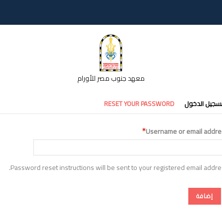
معهد جنوب مصر للأورام
تبويبات
سجيل الدخول
RESET YOUR PASSWORD
أساسية
Username or email addre
Password reset instructions will be sent to your registered email addre