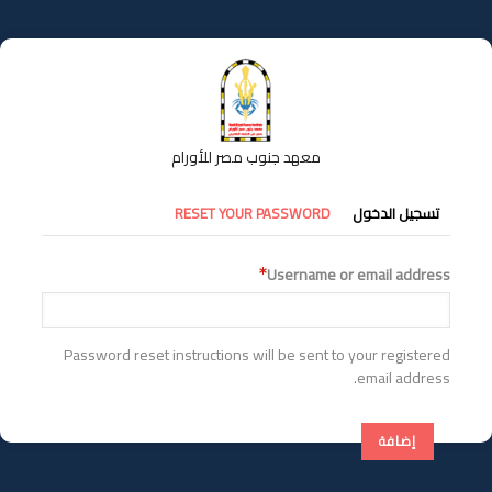
تجاوز
إلى
المحتوى
الرئيسي
معهد جنوب مصر للأورام
التبويبات
تسجيل الدخول
RESET YOUR PASSWORD
الأساسية
Username or email address
Password reset instructions will be sent to your registered
email address.