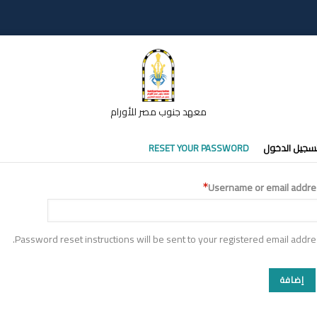
معهد جنوب مصر للأورام
تبويبات
سجيل الدخول
RESET YOUR PASSWORD
أساسية
Username or email addre
Password reset instructions will be sent to your registered email addre