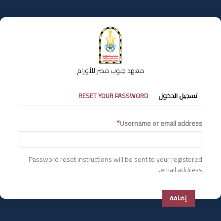
تجاوز
إلى
المحتوى
الرئيسي
معهد جنوب مصر للأورام
التبويبات
تسجيل الدخول
RESET YOUR PASSWORD
الأساسية
Username or email address
Password reset instructions will be sent to your registered
email address.