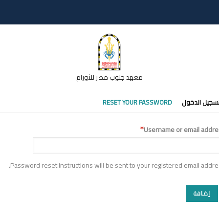
معهد جنوب مصر للأورام
تبويبات
سجيل الدخول
RESET YOUR PASSWORD
أساسية
Username or email addre
Password reset instructions will be sent to your registered email addre