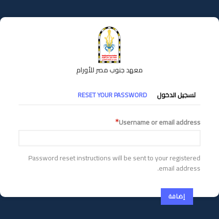
تجاوز
إلى
المحتوى
الرئيسي
معهد جنوب مصر للأورام
التبويبات
تسجيل الدخول
RESET YOUR PASSWORD
الأساسية
Username or email address
Password reset instructions will be sent to your registered
email address.