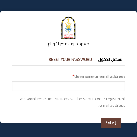
تجاوز
إلى
المحتوى
الرئيسي
معهد جنوب مصر للأورام
التبويبات
تسجيل الدخول
RESET YOUR PASSWORD
الأساسية
Username or email address
Password reset instructions will be sent to your registered
email address.