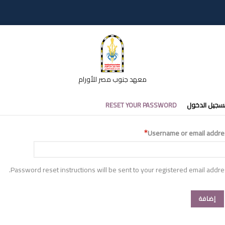
معهد جنوب مصر للأورام
تبويبات
سجيل الدخول
RESET YOUR PASSWORD
أساسية
Username or email addre
Password reset instructions will be sent to your registered email addre