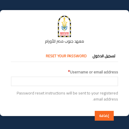
تجاوز
إلى
المحتوى
الرئيسي
معهد جنوب مصر للأورام
التبويبات
تسجيل الدخول
RESET YOUR PASSWORD
الأساسية
Username or email address
Password reset instructions will be sent to your registered
email address.