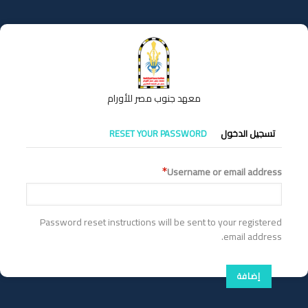
تجاوز
إلى
المحتوى
الرئيسي
معهد جنوب مصر للأورام
التبويبات
تسجيل الدخول
RESET YOUR PASSWORD
الأساسية
Username or email address
Password reset instructions will be sent to your registered
email address.