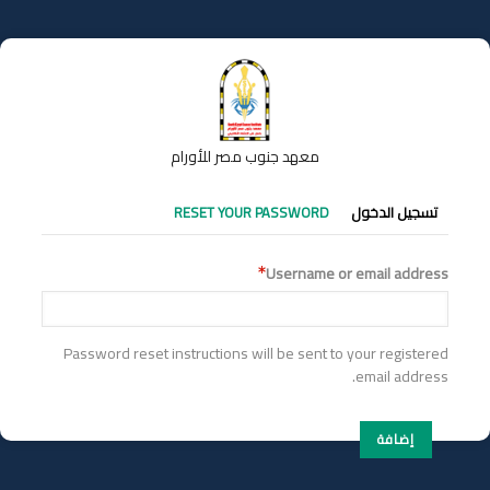
تجاوز
إلى
المحتوى
الرئيسي
معهد جنوب مصر للأورام
التبويبات
تسجيل الدخول
RESET YOUR PASSWORD
الأساسية
Username or email address
Password reset instructions will be sent to your registered
email address.