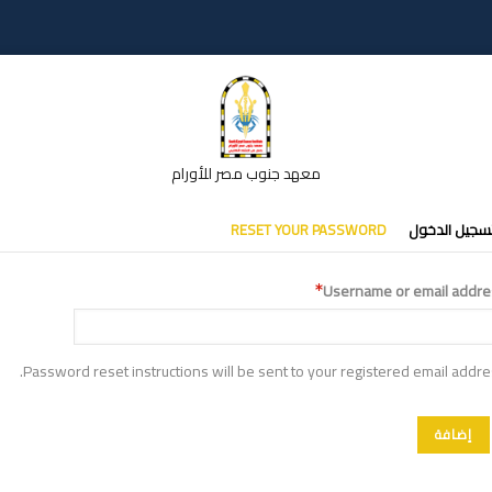
معهد جنوب مصر للأورام
تبويبات
سجيل الدخول
RESET YOUR PASSWORD
أساسية
Username or email addre
Password reset instructions will be sent to your registered email addre