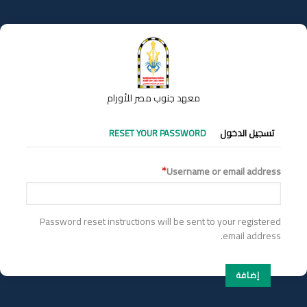
تجاوز
إلى
المحتوى
الرئيسي
معهد جنوب مصر للأورام
التبويبات
تسجيل الدخول
RESET YOUR PASSWORD
الأساسية
Username or email address
Password reset instructions will be sent to your registered
email address.