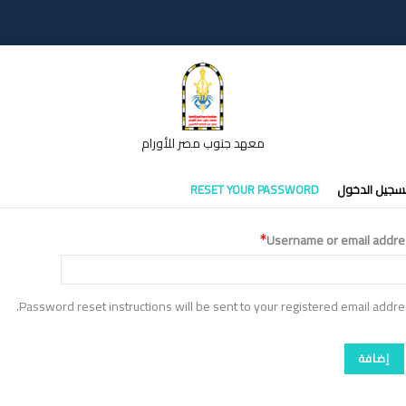
معهد جنوب مصر للأورام
تبويبات
سجيل الدخول
RESET YOUR PASSWORD
أساسية
Username or email addre
Password reset instructions will be sent to your registered email addre