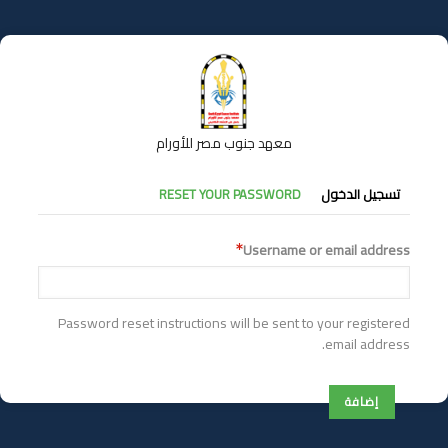
تجاوز
إلى
المحتوى
الرئيسي
معهد جنوب مصر للأورام
التبويبات
تسجيل الدخول
RESET YOUR PASSWORD
الأساسية
Username or email address
Password reset instructions will be sent to your registered
email address.