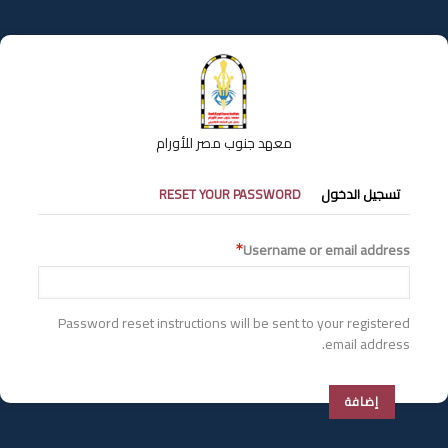
تجاوز
إلى
المحتوى
الرئيسي
معهد جنوب مصر للأورام
التبويبات
تسجيل الدخول
RESET YOUR PASSWORD
الأساسية
Username or email address
Password reset instructions will be sent to your registered
email address.