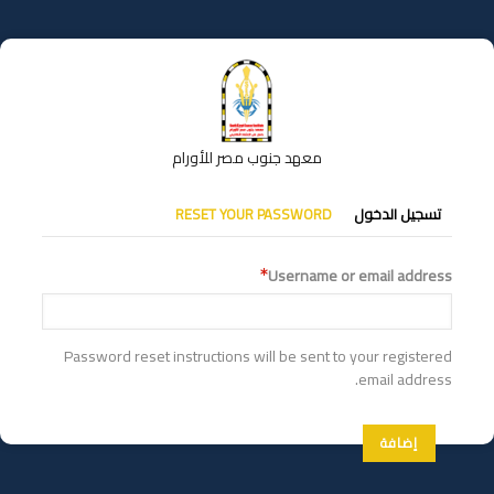
تجاوز
إلى
المحتوى
الرئيسي
معهد جنوب مصر للأورام
التبويبات
تسجيل الدخول
RESET YOUR PASSWORD
الأساسية
Username or email address
Password reset instructions will be sent to your registered
email address.