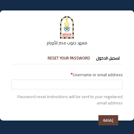
تجاوز
إلى
المحتوى
الرئيسي
معهد جنوب مصر للأورام
التبويبات
تسجيل الدخول
RESET YOUR PASSWORD
الأساسية
Username or email address
Password reset instructions will be sent to your registered
email address.