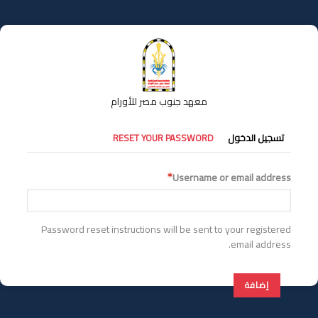
تجاوز
إلى
المحتوى
الرئيسي
معهد جنوب مصر للأورام
التبويبات
تسجيل الدخول
RESET YOUR PASSWORD
الأساسية
Username or email address
Password reset instructions will be sent to your registered
email address.