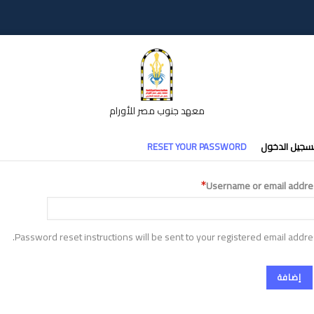
معهد جنوب مصر للأورام
تبويبات
سجيل الدخول
RESET YOUR PASSWORD
أساسية
Username or email addre
Password reset instructions will be sent to your registered email addre