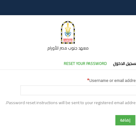
معهد جنوب مصر للأورام
تبويبات
سجيل الدخول
RESET YOUR PASSWORD
أساسية
Username or email addre
Password reset instructions will be sent to your registered email addre