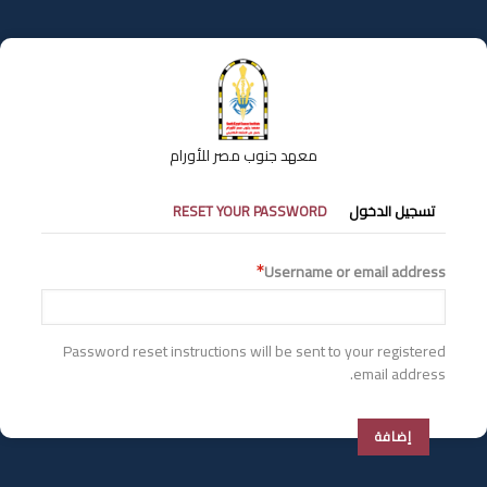
تجاوز
إلى
المحتوى
الرئيسي
معهد جنوب مصر للأورام
التبويبات
تسجيل الدخول
RESET YOUR PASSWORD
الأساسية
Username or email address
Password reset instructions will be sent to your registered
email address.