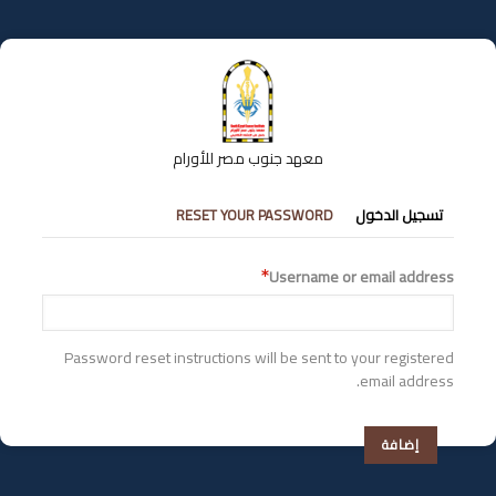
تجاوز
إلى
المحتوى
الرئيسي
معهد جنوب مصر للأورام
التبويبات
تسجيل الدخول
RESET YOUR PASSWORD
الأساسية
Username or email address
Password reset instructions will be sent to your registered
email address.