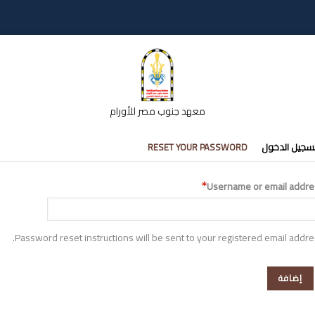
معهد جنوب مصر للأورام
تبويبات
سجيل الدخول
RESET YOUR PASSWORD
أساسية
Username or email addre
Password reset instructions will be sent to your registered email addre