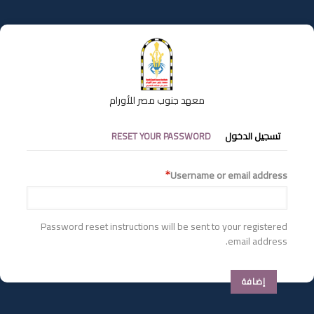
تجاوز
إلى
المحتوى
الرئيسي
معهد جنوب مصر للأورام
التبويبات
تسجيل الدخول
RESET YOUR PASSWORD
الأساسية
Username or email address
Password reset instructions will be sent to your registered
email address.