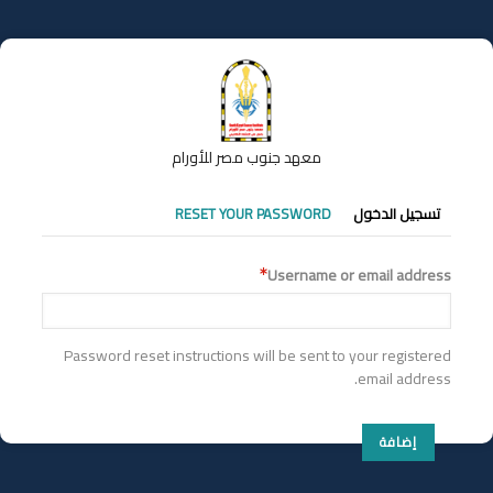
تجاوز
إلى
المحتوى
الرئيسي
معهد جنوب مصر للأورام
التبويبات
تسجيل الدخول
RESET YOUR PASSWORD
الأساسية
Username or email address
Password reset instructions will be sent to your registered
email address.