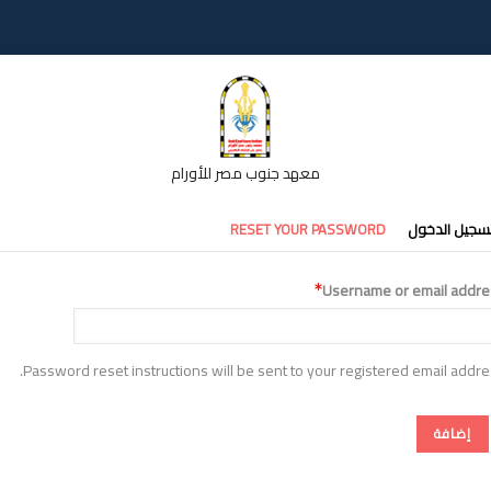
معهد جنوب مصر للأورام
تبويبات
سجيل الدخول
RESET YOUR PASSWORD
أساسية
Username or email addre
Password reset instructions will be sent to your registered email addre