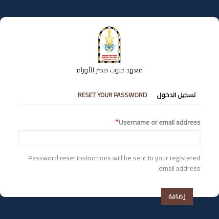
تجاوز
إلى
المحتوى
الرئيسي
معهد جنوب مصر للأورام
التبويبات
تسجيل الدخول
RESET YOUR PASSWORD
الأساسية
Username or email address
Password reset instructions will be sent to your registered
email address.