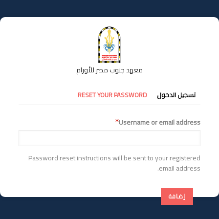
تجاوز
إلى
المحتوى
الرئيسي
معهد جنوب مصر للأورام
التبويبات
تسجيل الدخول
RESET YOUR PASSWORD
الأساسية
Username or email address
Password reset instructions will be sent to your registered
email address.