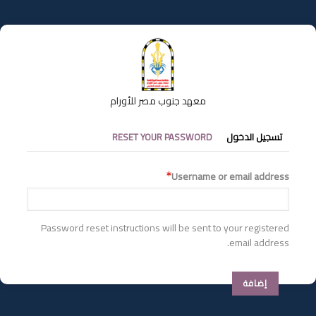
تجاوز
إلى
المحتوى
الرئيسي
معهد جنوب مصر للأورام
التبويبات
تسجيل الدخول
RESET YOUR PASSWORD
الأساسية
Username or email address
Password reset instructions will be sent to your registered
email address.