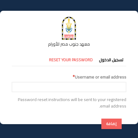
تجاوز
إلى
المحتوى
الرئيسي
معهد جنوب مصر للأورام
التبويبات
تسجيل الدخول
RESET YOUR PASSWORD
الأساسية
Username or email address
Password reset instructions will be sent to your registered
email address.