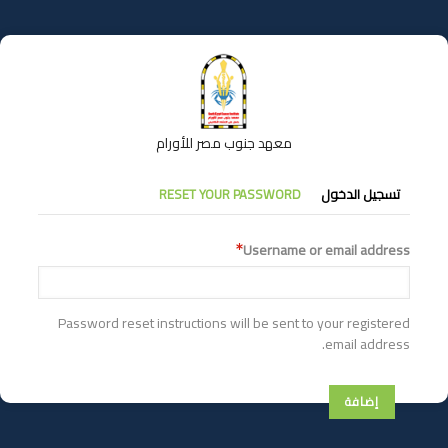
تجاوز
إلى
المحتوى
الرئيسي
معهد جنوب مصر للأورام
التبويبات
تسجيل الدخول
RESET YOUR PASSWORD
الأساسية
Username or email address
Password reset instructions will be sent to your registered
email address.