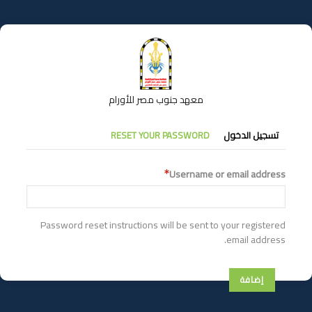
تجاوز
إلى
المحتوى
الرئيسي
معهد جنوب مصر للأورام
التبويبات
تسجيل الدخول
RESET YOUR PASSWORD
الأساسية
Username or email address
Password reset instructions will be sent to your registered
email address.