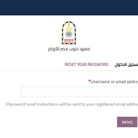
معهد جنوب مصر للأورام
تبويبات
سجيل الدخول
RESET YOUR PASSWORD
أساسية
Username or email addre
Password reset instructions will be sent to your registered email addre