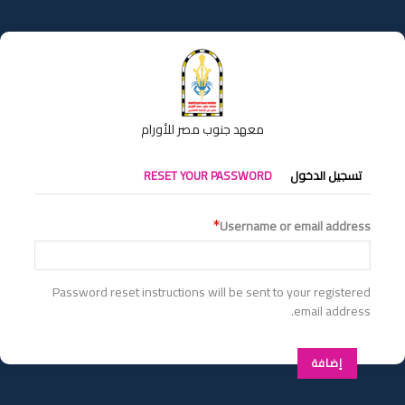
تجاوز
إلى
المحتوى
الرئيسي
معهد جنوب مصر للأورام
التبويبات
تسجيل الدخول
RESET YOUR PASSWORD
الأساسية
Username or email address
Password reset instructions will be sent to your registered
email address.